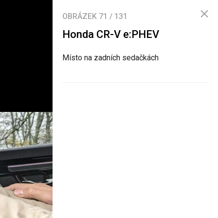
OBRÁZEK
71
/
131
Honda CR-V e:PHEV
Místo na zadních sedačkách