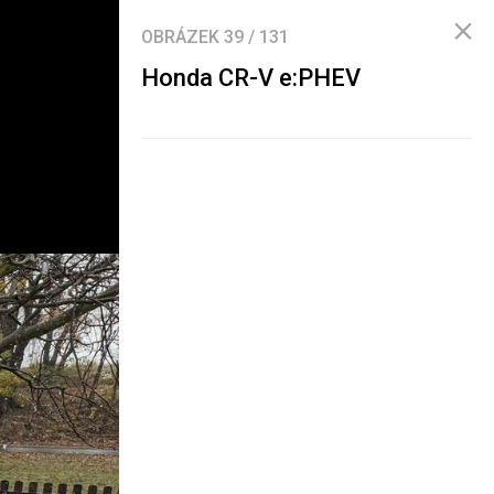
OBRÁZEK
39
/
131
Honda CR-V e:PHEV