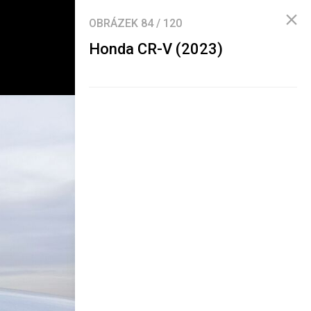
OBRÁZEK
84
/
120
Honda CR-V (2023)