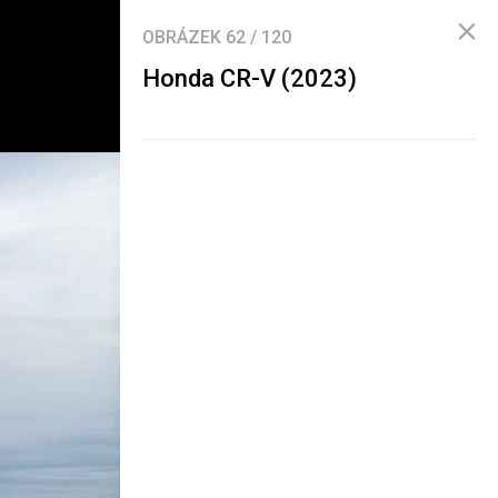
OBRÁZEK
62
/
120
Honda CR-V (2023)