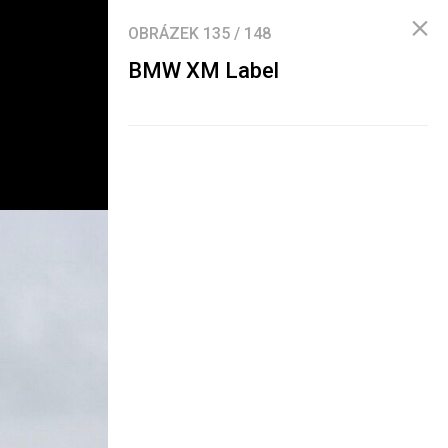
OBRÁZEK
135
/
148
BMW XM Label