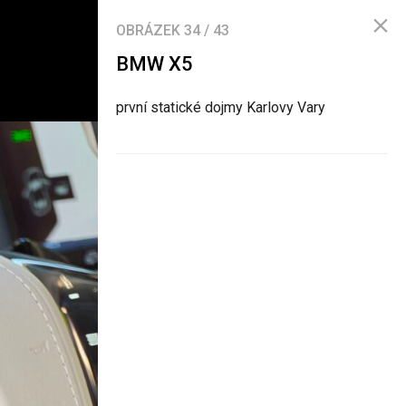
OBRÁZEK
34
/
43
BMW X5
první statické dojmy Karlovy Vary